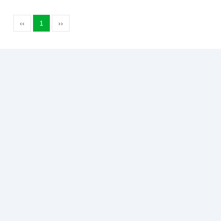
‹‹
1
››