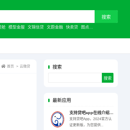
贷舱
模型金服
文锦信贷
文蔚金融
快卖贷
图点钱包
首页
>
云微贷
搜索
最新应用
支持贷吧app在线介绍_官方认证App2024更新版这里可以快速介绍
支持贷吧App，2024官方认
证更新版，为您提供...