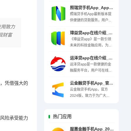
照瑞贷手机App_App最新版本介绍
照瑞贷手机App最新版本提
供便捷的贷款服务，用户...
应用致力
璋益贷app在线介绍_最新版App抢先体验未来科技介绍指南
现财富
《璋益贷app》是一款引领
未来的科技金融应用，为...
运泽贷app在线介绍_app应用介绍丨一键获取应用
运泽贷app是一款便捷的金
融服务平台，用户可在线...
云金融贷手机App_官方2024App介绍让生活更智能
，凭借强大的
云金融贷手机App，官方
2024版，致力于为广大...
热门应用
风险承受能力
服惠金融手机App_2024科技App官方一键介绍