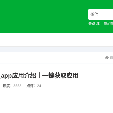
关键词：
模幻
_app应用介绍丨一键获取应用
热度：
3558
点评：
24