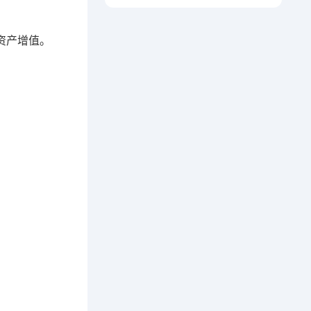
资产增值。