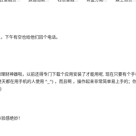
息，下午有空也给他们回个电话。
理财神器啦，以前还得专门下载个应用安装了才能用呢, 现在只要有个手
那些整天都在用手机的人使用 ^_^) ，而且啊 ，操作起来非常简单易上手的
)
体验感绝妙！