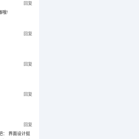
回复
哦!
回复
回复
回复
回复
吧： 界面设计挺