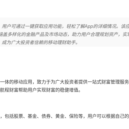
，用户可通过一键获取应用功能，轻松了解App的详细情况。该
涵盖多样化的金融产品及市场动态，助力用户合理规划资产，实
，成为广大投资者信赖的移动理财助手。
一体的移动应用，致力于为广大投资者提供一站式财富管理服务
航程财富帮助用户实现财富的稳健增值。
，包括股票、基金、债券、黄金、保险等，用户可以根据自己的