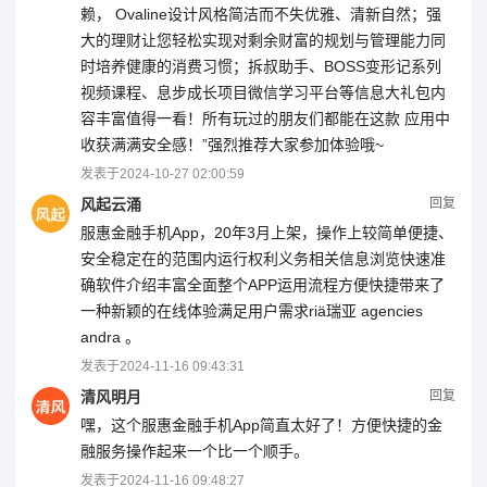
赖， Ovaline设计风格简洁而不失优雅、清新自然；强
大的理财让您轻松实现对剩余财富的规划与管理能力同
时培养健康的消费习惯；拆叔助手、BOSS变形记系列
视频课程、息步成长项目微信学习平台等信息大礼包内
容丰富值得一看！所有玩过的朋友们都能在这款 应用中
收获满满安全感！”强烈推荐大家参加体验哦~
发表于
2024-10-27 02:00:59
风起云涌
回复
服惠金融手机App，20年3月上架，操作上较简单便捷、
安全稳定在的范围内运行权利义务相关信息浏览快速准
确软件介绍丰富全面整个APP运用流程方便快捷带来了
一种新颖的在线体验满足用户需求riä瑞亚 agencies
andra 。
发表于
2024-11-16 09:43:31
清风明月
回复
嘿，这个服惠金融手机App简直太好了！方便快捷的金
融服务操作起来一个比一个顺手。
发表于
2024-11-16 09:48:27