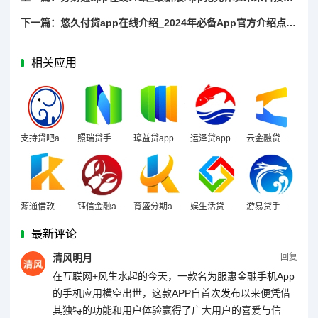
下一篇：悠久付贷app在线介绍_2024年必备App官方介绍点这里
相关应用
支持贷吧app在线介绍_官方认证App2024更新版这里可以快速介绍
照瑞贷手机App_App最新版本介绍
璋益贷app在线介绍_最新版App抢先体验未来科技介绍指南
运泽贷app在线介绍_app应用介绍丨一键获取应用
云金融贷手机App_官方2024App介绍让生活更智能
源通借款手机App_你的手机待升级最新App官方介绍点击查看
钰信金融app在线介绍_提前感受2024官方App介绍简单一步
育盛分期app在线介绍_提前感受2024官方App介绍简单一步
娱生活贷介绍最新App探索2024年的科技魅力
游易贷手机App_App全新升级2024版立即介绍
最新评论
清风明月
回复
在互联网+风生水起的今天，一款名为服惠金融手机App
的手机应用横空出世，这款APP自首次发布以来便凭借
其独特的功能和用户体验赢得了广大用户的喜爱与信